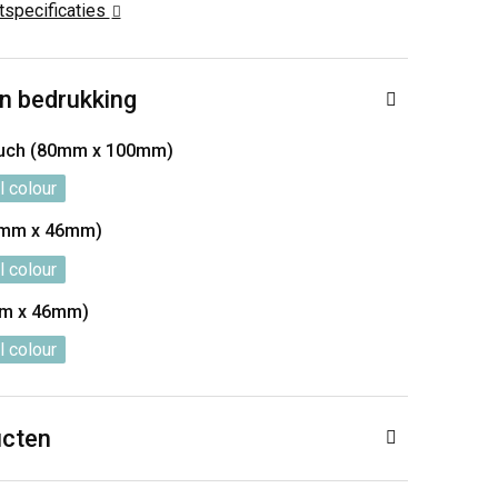
ctspecificaties
n bedrukking
ouch (80mm x 100mm)
l colour
20mm x 46mm)
l colour
mm x 46mm)
l colour
ucten