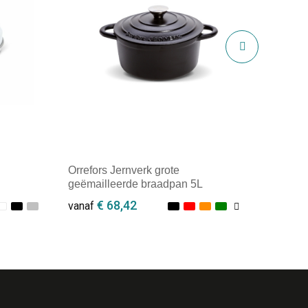
Orrefors Jernverk grote
geëmailleerde braadpan 5L
€ 68,42
vanaf
Minimale afname: 1