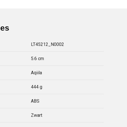
ies
LT45212_N0002
5.6 cm
Aqiila
444 g
ABS
Zwart