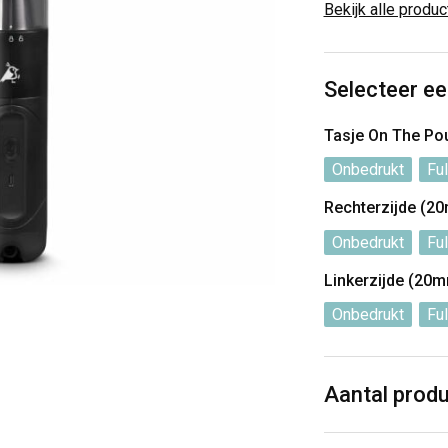
Bekijk alle produ
Selecteer ee
Tasje On The P
Onbedrukt
Ful
Rechterzijde (
Onbedrukt
Ful
Linkerzijde (20
Onbedrukt
Ful
Aantal prod