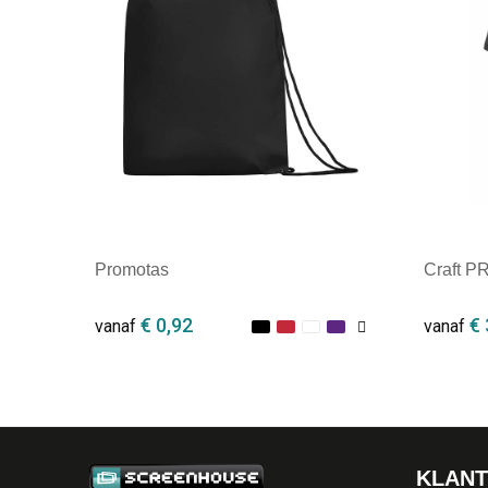
Promotas
Craft P
€ 0,92
€ 
vanaf
vanaf
Minimale afname: 1
Minim
KLANT