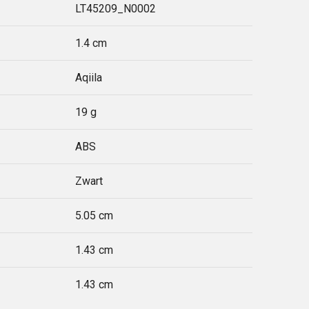
LT45209_N0002
1.4 cm
Aqiila
19 g
ABS
Zwart
5.05 cm
1.43 cm
1.43 cm