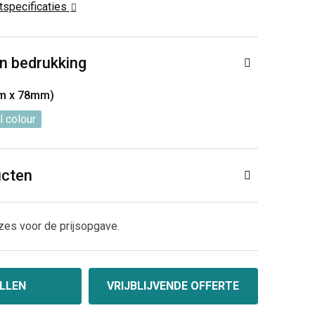
ctspecificaties
n bedrukking
m x 78mm)
l colour
ucten
zes voor de prijsopgave.
LLEN
VRIJBLIJVENDE OFFERTE