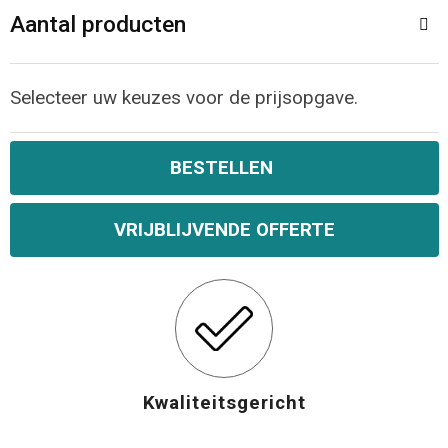
Aantal producten
Opvouwbare tassen
Waterbestendige tassen
Selecteer uw keuzes voor de prijsopgave.
Bowlingtassen
BESTELLEN
Strandtassen
VRIJBLIJVENDE OFFERTE
Katoenen draagtassen
Rugzakken
Kwaliteitsgericht