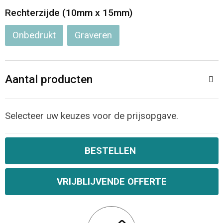
Jassen
Reistassen
Rechterzijde (10mm x 15mm)
Been- en voetbescherming
Koffers en Trolleys
Onbedrukt
Graveren
Overalls
Sporttassen
Aantal producten
Schorten en Sloven
Boodschappentassen
Gilets
Schoudertassen
Selecteer uw keuzes voor de prijsopgave.
Matrozentassen
Veiligheidsvesten en Veiligheidshesjes
BESTELLEN
Regenkleding
Papieren tassen
VRIJBLIJVENDE OFFERTE
Hygiëne en Persoonlijke verzorging
Tablettassen
Heuptassen