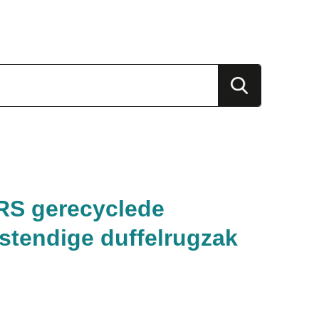
S gerecyclede
stendige duffelrugzak