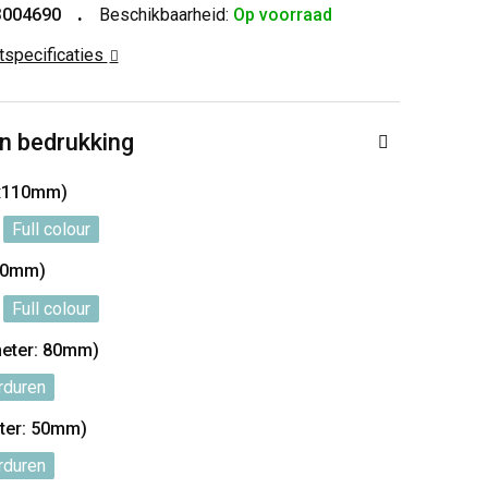
3004690
Beschikbaarheid:
Op voorraad
ctspecificaties
n bedrukking
0x110mm)
Full colour
60mm)
Full colour
meter: 80mm)
rduren
eter: 50mm)
rduren