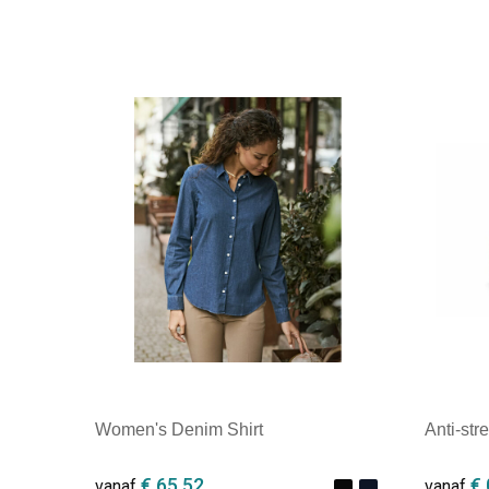
Women's Denim Shirt
Anti-str
€ 65,52
€ 
vanaf
vanaf