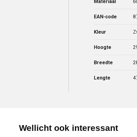
Materiaal
6
EAN-code
8
Kleur
Z
Hoogte
2
Breedte
2
Lengte
4
Wellicht ook interessant