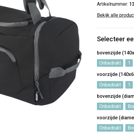
Artikelnummer:
1
Bekijk alle produ
Selecteer ee
bovenzijde (14
Onbedrukt
1
voorzijde (140x
Onbedrukt
1
bovenzijde (dia
Onbedrukt
Bo
voorzijde (diam
Onbedrukt
Bo