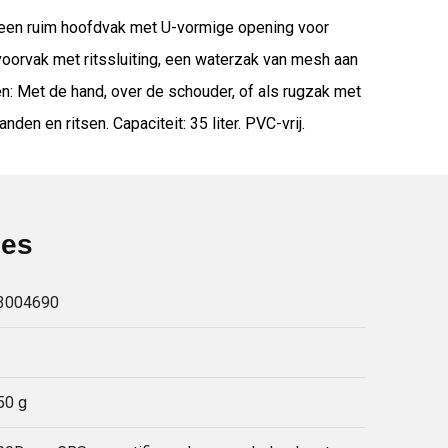
n een ruim hoofdvak met U-vormige opening voor
oorvak met ritssluiting, een waterzak van mesh aan
n: Met de hand, over de schouder, of als rugzak met
n en ritsen. Capaciteit: 35 liter. PVC-vrij.
ies
3004690
50 g