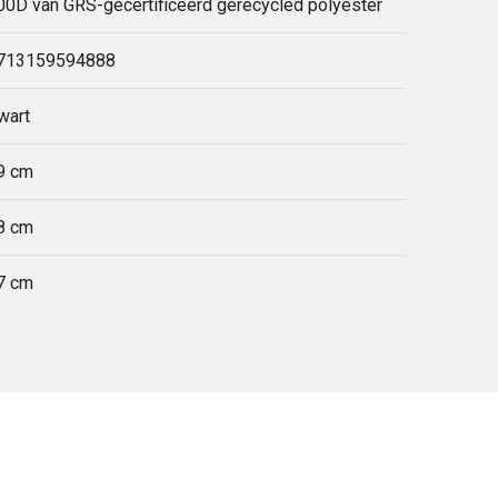
00D van GRS-gecertificeerd gerecycled polyester
713159594888
wart
9 cm
8 cm
7 cm