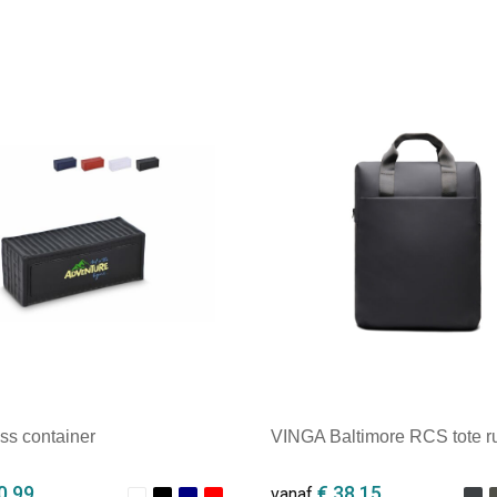
ess container
VINGA Baltimore RCS tote r
0,99
€ 38,15
vanaf