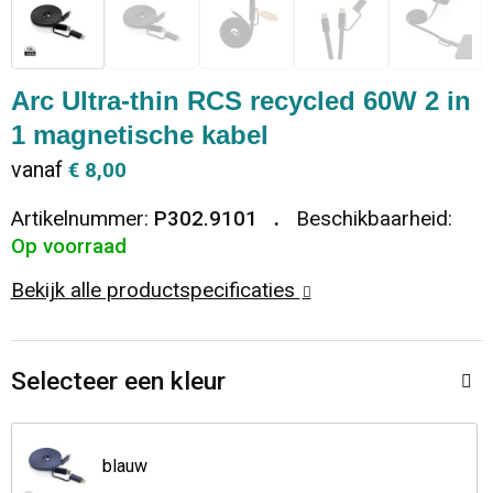
Dekens, Fleecedekens en Kussens
Ondergoed en Sokken
Vrije tijd en Strand
Koeltassen en Koelboxen
Vesten
Sweaters
Veiligheid, Auto en Fiets
Goodiebags
Arc Ultra-thin RCS recycled 60W 2 in
1 magnetische kabel
T-Shirts
Vesten
Elektronica, Gadgets en USB
Golftassen
vanaf
€ 8,00
Polo's
Caps, Hoeden en Mutsen
Huis, Tuin en Keuken
Duffeltassen
Artikelnummer:
P302.9101
Beschikbaarheid:
Op voorraad
Kledingaccessoires
Schoenen
Reisbenodigdheden
Schoenentassen
Bekijk alle productspecificaties
Broeken en Rokken
Paraplu's
Jute tassen
Selecteer een kleur
Bodywarmers
Sinterklaas
Toilettassen
T-Shirts
Laptop hoezen en tassen
blauw