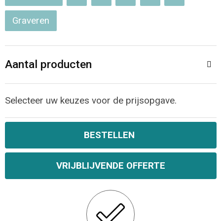
Opvouwbare tassen
Graveren
Waterbestendige tassen
Aantal producten
Bowlingtassen
Strandtassen
Selecteer uw keuzes voor de prijsopgave.
Katoenen draagtassen
BESTELLEN
Rugzakken
VRIJBLIJVENDE OFFERTE