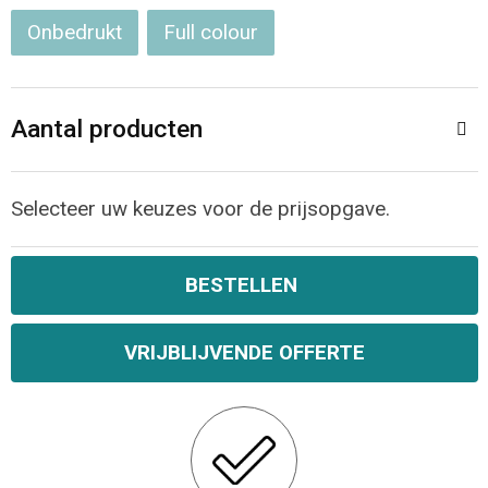
Onbedrukt
Full colour
Opvouwbare tassen
Waterbestendige tassen
Aantal producten
Bowlingtassen
Selecteer uw keuzes voor de prijsopgave.
Strandtassen
Katoenen draagtassen
BESTELLEN
Rugzakken
VRIJBLIJVENDE OFFERTE