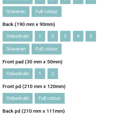
Jassen
Reistassen
Graveren
Full colour
Been- en voetbescherming
Koffers en Trolleys
Back (190 mm x 90mm)
Overalls
Sporttassen
Onbedrukt
1
2
3
4
5
Schorten en Sloven
Boodschappentassen
Graveren
Full colour
Gilets
Schoudertassen
Front pad (30 mm x 50mm)
Matrozentassen
Veiligheidsvesten en Veiligheidshesjes
Onbedrukt
1
2
Regenkleding
Papieren tassen
Front pd (210 mm x 120mm)
Hygiëne en Persoonlijke verzorging
Tablettassen
Onbedrukt
Full colour
Back pd (210 mm x 111mm)
Heuptassen