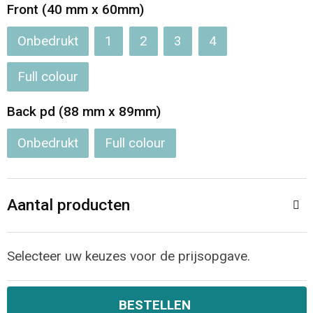
Jassen
Reistassen
Front (40 mm x 60mm)
Onbedrukt
1
2
3
4
Been- en voetbescherming
Koffers en Trolleys
Full colour
Overalls
Sporttassen
Back pd (88 mm x 89mm)
Schorten en Sloven
Boodschappentassen
Onbedrukt
Full colour
Gilets
Schoudertassen
Matrozentassen
Veiligheidsvesten en Veiligheidshesjes
Aantal producten
Regenkleding
Papieren tassen
Selecteer uw keuzes voor de prijsopgave.
Hygiëne en Persoonlijke verzorging
Tablettassen
Heuptassen
BESTELLEN