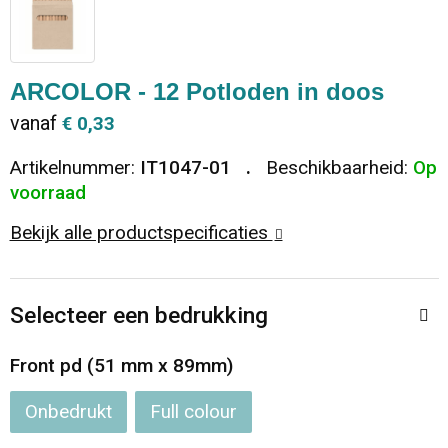
Dekens, Fleecedekens en Kussens
Ondergoed en Sokken
Vrije tijd en Strand
Koeltassen en Koelboxen
Vesten
Sweaters
Veiligheid, Auto en Fiets
Goodiebags
ARCOLOR - 12 Potloden in doos
vanaf
€ 0,33
T-Shirts
Vesten
Elektronica, Gadgets en USB
Golftassen
Artikelnummer:
IT1047-01
Beschikbaarheid:
Op
Polo's
Caps, Hoeden en Mutsen
Huis, Tuin en Keuken
Duffeltassen
voorraad
Bekijk alle productspecificaties
Kledingaccessoires
Schoenen
Reisbenodigdheden
Schoenentassen
Broeken en Rokken
Paraplu's
Jute tassen
Selecteer een bedrukking
Bodywarmers
Sinterklaas
Toilettassen
Front pd (51 mm x 89mm)
T-Shirts
Laptop hoezen en tassen
Onbedrukt
Full colour