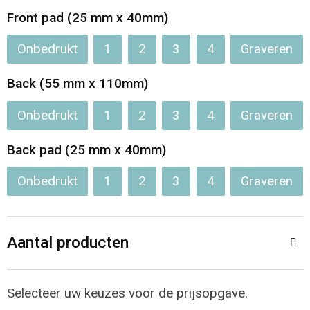
Jassen
Reistassen
Front pad (25 mm x 40mm)
Been- en voetbescherming
Koffers en Trolleys
Onbedrukt
1
2
3
4
Graveren
Overalls
Sporttassen
Back (55 mm x 110mm)
Onbedrukt
1
2
3
4
Graveren
Schorten en Sloven
Boodschappentassen
Back pad (25 mm x 40mm)
Gilets
Schoudertassen
Onbedrukt
1
2
3
4
Graveren
Matrozentassen
Veiligheidsvesten en Veiligheidshesjes
Regenkleding
Papieren tassen
Aantal producten
Hygiëne en Persoonlijke verzorging
Tablettassen
Selecteer uw keuzes voor de prijsopgave.
Heuptassen