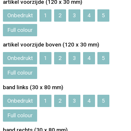
artikel voorzijde (120 x 30 mm)
Opvouwbare tassen
Onbedrukt
1
2
3
4
5
Waterbestendige tassen
Full colour
Bowlingtassen
artikel voorzijde boven (120 x 30 mm)
Strandtassen
Onbedrukt
1
2
3
4
5
Full colour
Katoenen draagtassen
band links (30 x 80 mm)
Rugzakken
Onbedrukt
1
2
3
4
5
Full colour
band rechts (30 x 80 mm)