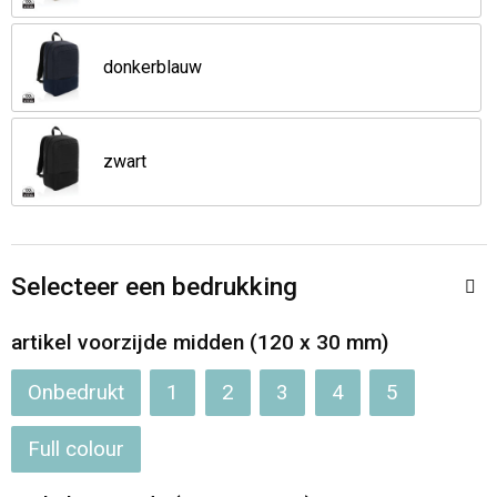
Jassen
Reistassen
donkerblauw
Been- en voetbescherming
Koffers en Trolleys
Overalls
Sporttassen
zwart
Schorten en Sloven
Boodschappentassen
Gilets
Schoudertassen
Selecteer een bedrukking
Matrozentassen
Veiligheidsvesten en Veiligheidshesjes
artikel voorzijde midden (120 x 30 mm)
Regenkleding
Papieren tassen
Onbedrukt
1
2
3
4
5
Hygiëne en Persoonlijke verzorging
Tablettassen
Full colour
Heuptassen