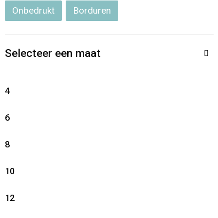
Onbedrukt
Borduren
Selecteer een maat
4
6
8
10
12