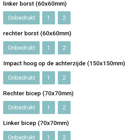
linker borst (60x60mm)
Opvouwbare tassen
Onbedrukt
1
2
Waterbestendige tassen
rechter borst (60x60mm)
Bowlingtassen
Onbedrukt
1
2
Strandtassen
Impact hoog op de achterzijde (150x150mm)
Onbedrukt
1
2
Katoenen draagtassen
Rechter bicep (70x70mm)
Rugzakken
Onbedrukt
1
2
Linker bicep (70x70mm)
Onbedrukt
1
2