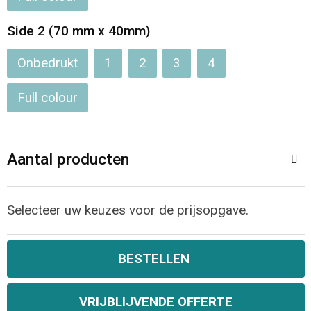
Jassen
Reistassen
Side 2 (70 mm x 40mm)
Been- en voetbescherming
Koffers en Trolleys
Onbedrukt
1
2
3
4
Overalls
Sporttassen
Full colour
Schorten en Sloven
Boodschappentassen
Gilets
Schoudertassen
Aantal producten
Matrozentassen
Veiligheidsvesten en Veiligheidshesjes
Selecteer uw keuzes voor de prijsopgave.
Regenkleding
Papieren tassen
BESTELLEN
Hygiëne en Persoonlijke verzorging
Tablettassen
Heuptassen
VRIJBLIJVENDE OFFERTE