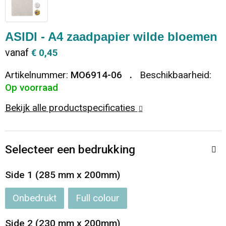
Dekens, Fleecedekens en Kussens
Ondergoed en Sokken
Vrije tijd en Strand
Koeltassen en Koelboxen
ASIDI - A4 zaadpapier wilde bloemen
Vesten
Sweaters
Veiligheid, Auto en Fiets
Goodiebags
vanaf
€ 0,45
T-Shirts
Vesten
Elektronica, Gadgets en USB
Golftassen
Artikelnummer:
MO6914-06
Beschikbaarheid:
Op voorraad
Polo's
Caps, Hoeden en Mutsen
Huis, Tuin en Keuken
Duffeltassen
Bekijk alle productspecificaties
Kledingaccessoires
Schoenen
Reisbenodigdheden
Schoenentassen
Selecteer een bedrukking
Broeken en Rokken
Paraplu's
Jute tassen
Side 1 (285 mm x 200mm)
Bodywarmers
Sinterklaas
Toilettassen
Onbedrukt
Full colour
T-Shirts
Laptop hoezen en tassen
Side 2 (230 mm x 200mm)