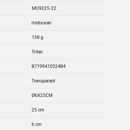
MO9225-22
midocean
138 g
Tritan
8719941032484
Transparant
Ø6X25CM
25 cm
6 cm