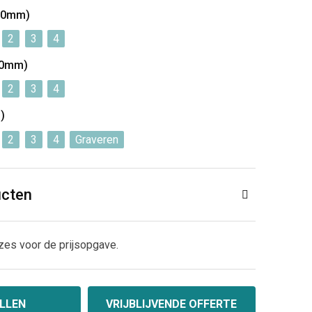
 30mm)
2
3
4
30mm)
2
3
4
)
2
3
4
Graveren
ucten
zes voor de prijsopgave.
LLEN
VRIJBLIJVENDE OFFERTE