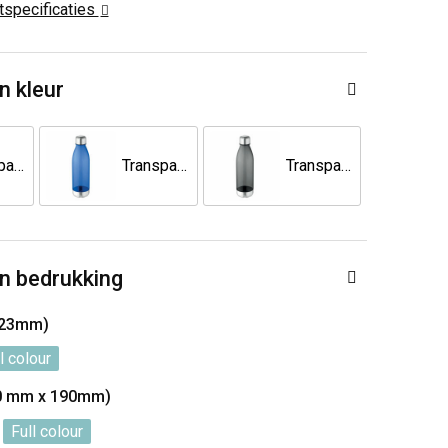
ctspecificaties
n kleur
Transparant
Transparant Blauw
Transparant Grijs
n bedrukking
223mm)
l colour
0 mm x 190mm)
Full colour