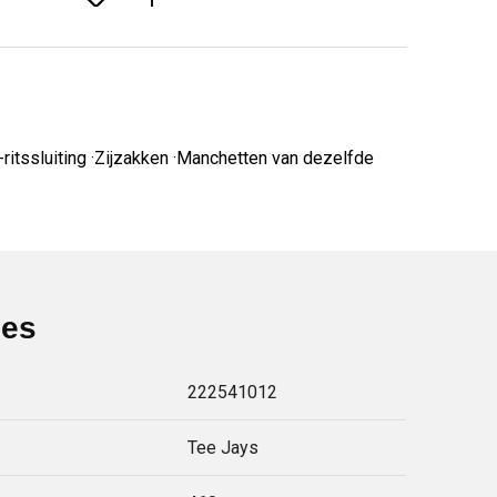
itssluiting ·Zijzakken ·Manchetten van dezelfde
ies
222541012
Tee Jays