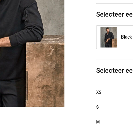
Selecteer ee
Black
Selecteer e
XS
S
M