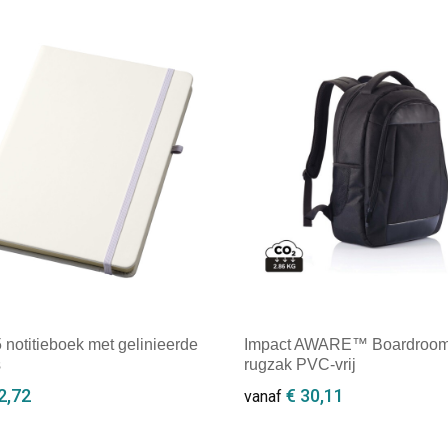
 notitieboek met gelinieerde
Impact AWARE™ Boardroom 
s
rugzak PVC-vrij
2,72
€ 30,11
vanaf