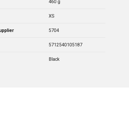
460 g
XS
upplier
5704
5712540105187
Black