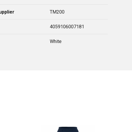
upplier
TM200
4059106007181
White