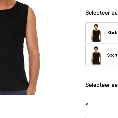
Selecteer ee
Black
Selecteer e
M
L