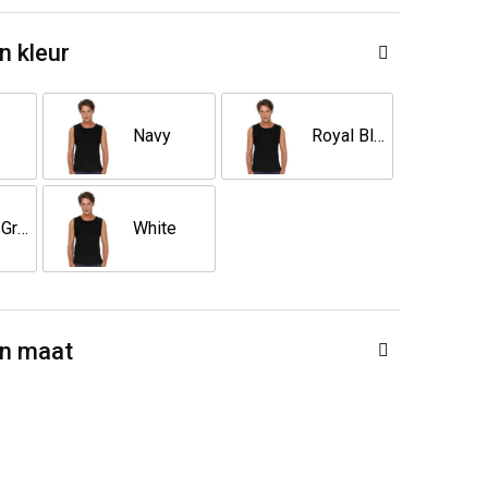
n kleur
Navy
Royal Blue
Sport Grey
White
en maat