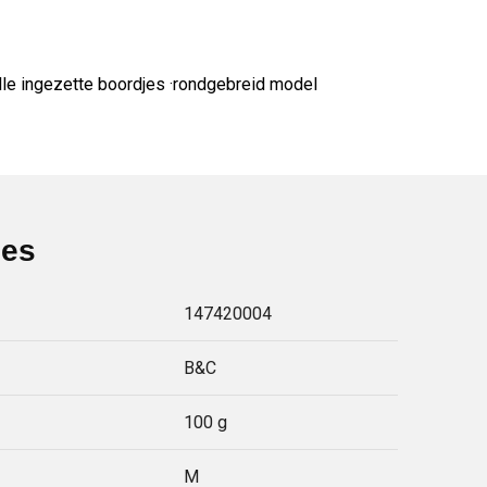
le ingezette boordjes ·rondgebreid model
ies
147420004
B&C
100 g
M