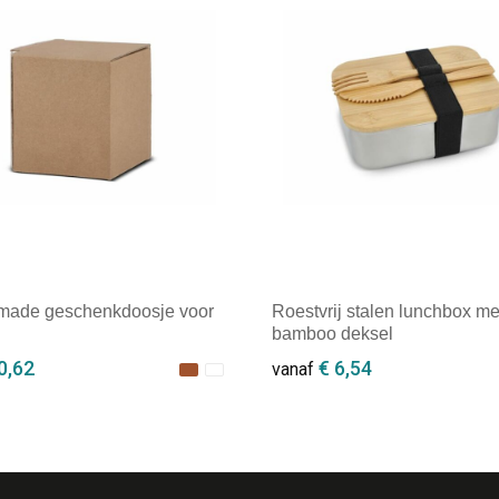
ade geschenkdoosje voor
Roestvrij stalen lunchbox me
bamboo deksel
0,62
€ 6,54
vanaf
ale afname: 1
Minimale afname: 1