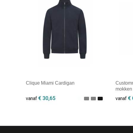
Clique Miami Cardigan
Customm
mokken
€ 30,65
€ 
vanaf
vanaf
Minimale afname: 1
Minim