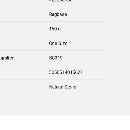
Bagbase
150 g
One Size
upplier
BG319
5056514015622
Natural Stone