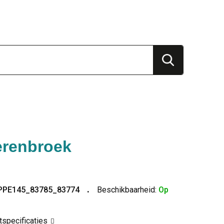
erenbroek
PPE145_83785_83774
Beschikbaarheid:
Op
ctspecificaties