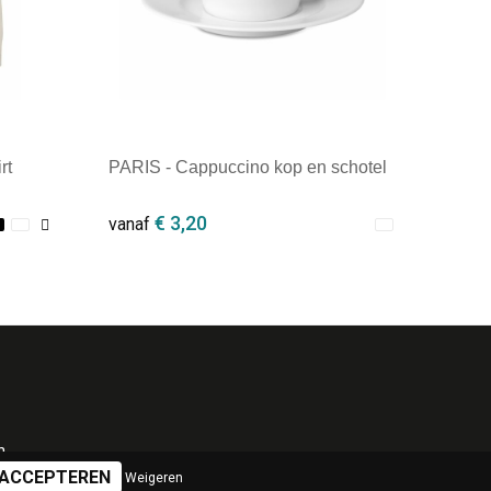
rt
PARIS - Cappuccino kop en schotel
€ 3,20
vanaf
Minimale afname: 1
n
Weigeren