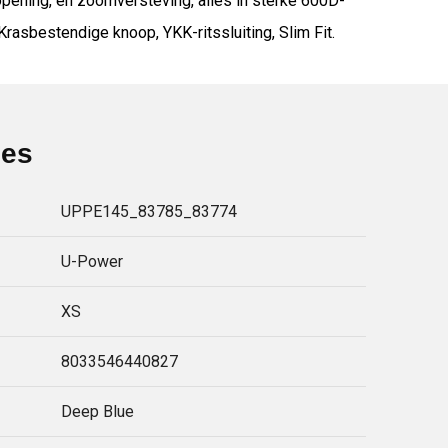
pening, en zoomversteving, alles in sterke 600D-
Krasbestendige knoop, YKK-ritssluiting, Slim Fit.
ies
UPPE145_83785_83774
U-Power
XS
8033546440827
Deep Blue