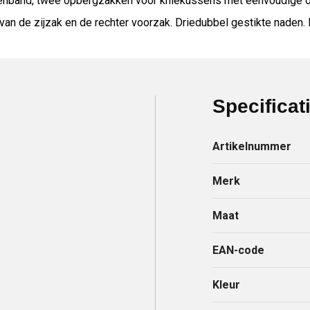
ittenband, twee opbergzakken voor kniekussens met eenvoudige o
van de zijzak en de rechter voorzak. Driedubbel gestikte naden. 
Specificat
Artikelnummer
Merk
Maat
EAN-code
Kleur