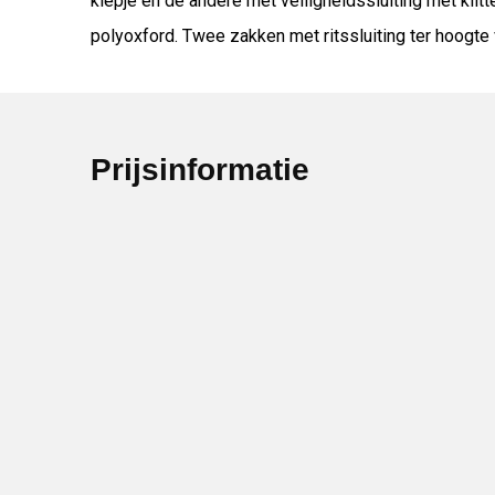
klepje en de andere met veiligheidssluiting met kl
polyoxford. Twee zakken met ritssluiting ter hoogte 
Prijsinformatie