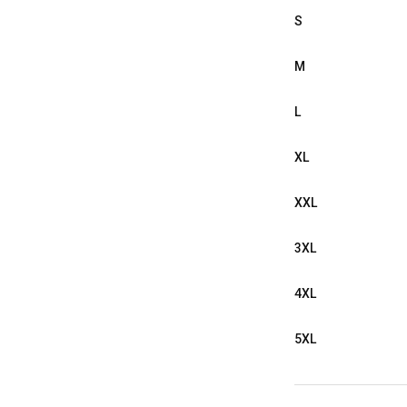
S
M
L
XL
XXL
3XL
4XL
5XL