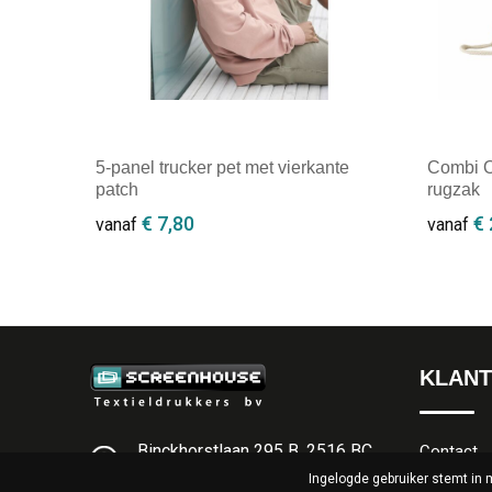
5-panel trucker pet met vierkante
Combi O
patch
rugzak
€ 7,80
€ 
vanaf
vanaf
Minimale afname: 1
Minim
KLANT
Binckhorstlaan 295 B, 2516 BC
Contact
Den Haag
Ingelogde gebruiker stemt in