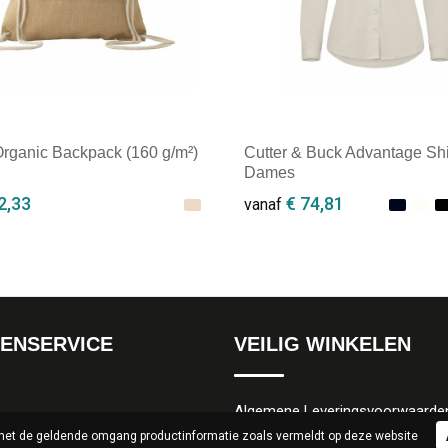
rganic Backpack (160 g/m²)
Cutter & Buck Advantage Shi
Dames
2,33
€ 74,81
vanaf
ale afname: 1
Minimale afname: 1
ENSERVICE
VEILIG WINKELEN
Algemene Leveringsvoorwaarde
 met de geldende omgang productinformatie zoals vermeldt op deze website