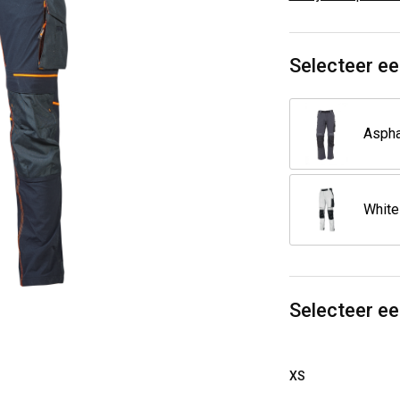
Selecteer ee
White
Selecteer e
XS