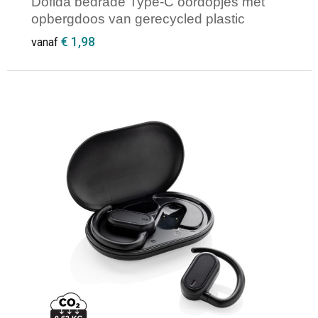
Dofida bedrade Type-C oordopjes met
opbergdoos van gerecycled plastic
€ 1,98
vanaf
Minimale afname: 1