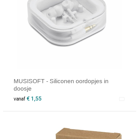
Opvouwbare tassen
Waterbestendige tassen
Bowlingtassen
Strandtassen
Katoenen draagtassen
MUSISOFT - Siliconen oordopjes in
doosje
Rugzakken
€ 1,55
vanaf
Minimale afname: 1