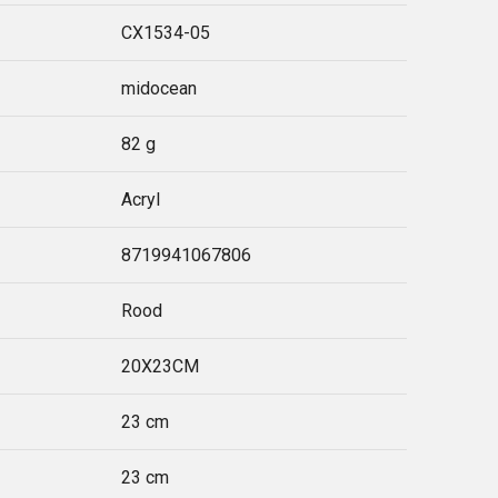
CX1534-05
midocean
82 g
Acryl
8719941067806
Rood
20X23CM
23 cm
23 cm