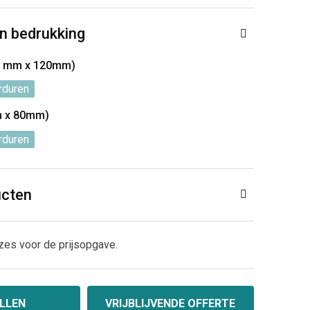
n bedrukking
30 mm x 120mm)
rduren
m x 80mm)
rduren
ucten
zes voor de prijsopgave.
LLEN
VRIJBLIJVENDE OFFERTE