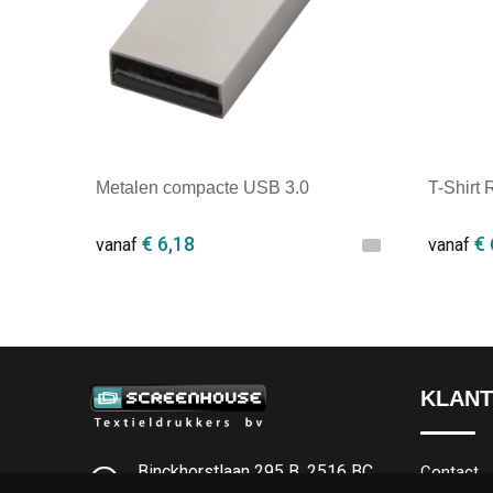
Metalen compacte USB 3.0
T-Shirt
€ 6,18
€ 
vanaf
vanaf
Minimale afname: 100
Minim
KLANT
Binckhorstlaan 295 B, 2516 BC
Contact