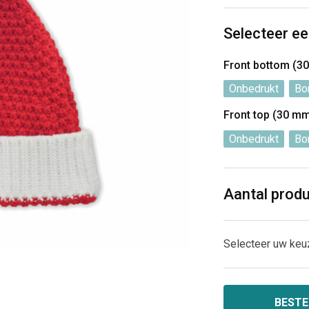
Selecteer ee
Front bottom (
Onbedrukt
Bo
Front top (30 m
Onbedrukt
Bo
Aantal prod
Selecteer uw keu
BESTE