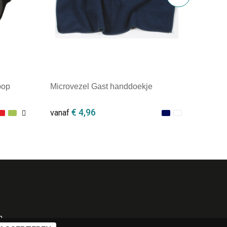
pop
Microvezel Gast handdoekje
€ 4,96
vanaf
Minimale afname: 1
n