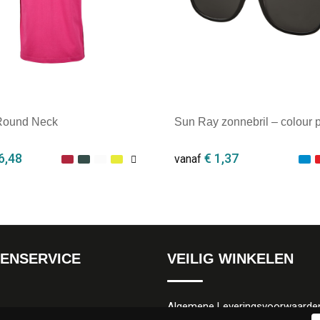
 Round Neck
Sun Ray zonnebril – colour 
6,48
€ 1,37
vanaf
ale afname: 1
Minimale afname: 1
ENSERVICE
VEILIG WINKELEN
Algemene Leveringsvoorwaarde