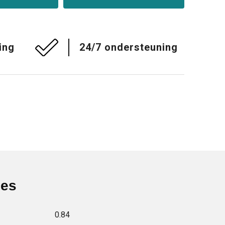
ing
24/7 ondersteuning
ies
0.84