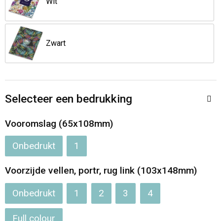
Wit
Opvouwbare tassen
Zwart
Waterbestendige tassen
Bowlingtassen
Selecteer een bedrukking
Strandtassen
Vooromslag (65x108mm)
Katoenen draagtassen
Onbedrukt
1
Rugzakken
Voorzijde vellen, portr, rug link (103x148mm)
Onbedrukt
1
2
3
4
Full colour