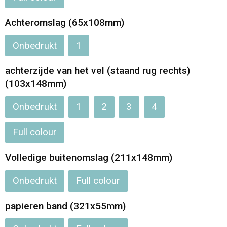
Achteromslag (65x108mm)
Onbedrukt
1
achterzijde van het vel (staand rug rechts)
(103x148mm)
Onbedrukt
1
2
3
4
Full colour
Volledige buitenomslag (211x148mm)
Onbedrukt
Full colour
papieren band (321x55mm)