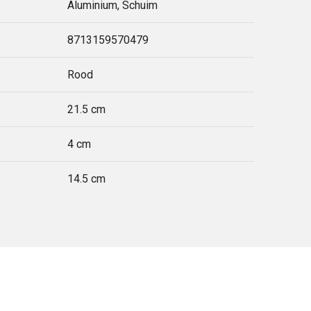
Aluminium, Schuim
8713159570479
Rood
21.5 cm
4 cm
14.5 cm