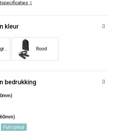
ctspecificaties
n kleur
Appelgroen
Rood
n bedrukking
60mm)
x160mm)
Full colour