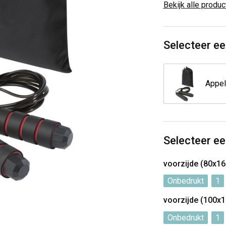
Bekijk alle produ
Selecteer ee
Selecteer ee
voorzijde (80x1
Onbedrukt
1
voorzijde (100
Onbedrukt
1