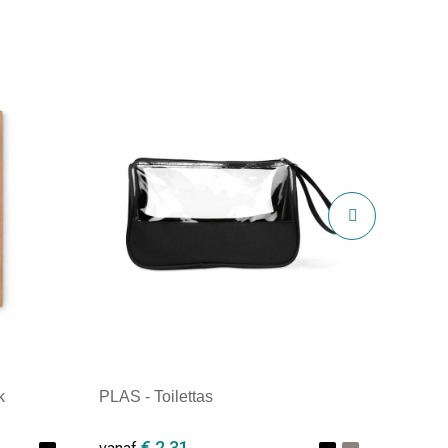
k
PLAS - Toilettas
€ 2,31