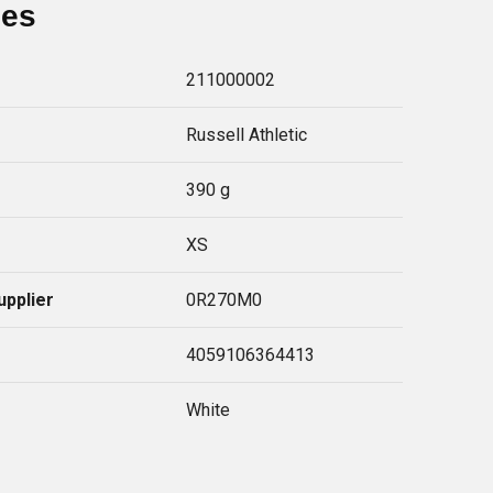
ies
211000002
Russell Athletic
390 g
XS
upplier
0R270M0
4059106364413
White