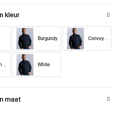
n kleur
Burgundy
Convoy Grey
French Navy
White
en maat