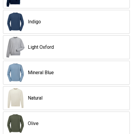
Opvouwbare tassen
Indigo
Waterbestendige tassen
Bowlingtassen
Light Oxford
Strandtassen
Mineral Blue
Katoenen draagtassen
Rugzakken
Natural
Olive