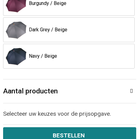
Jassen
Reistassen
Burgundy / Beige
Been- en voetbescherming
Koffers en Trolleys
Dark Grey / Beige
Overalls
Sporttassen
Schorten en Sloven
Boodschappentassen
Navy / Beige
Gilets
Schoudertassen
Matrozentassen
Veiligheidsvesten en Veiligheidshesjes
Aantal producten
Regenkleding
Papieren tassen
Selecteer uw keuzes voor de prijsopgave.
Hygiëne en Persoonlijke verzorging
Tablettassen
Heuptassen
BESTELLEN