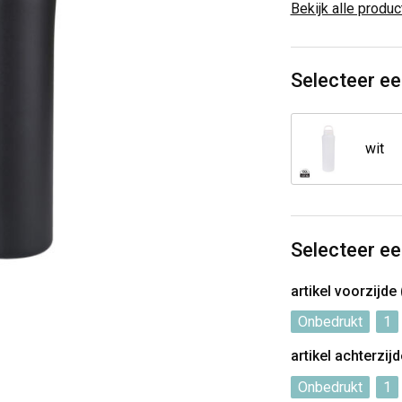
Bekijk alle produ
Selecteer ee
wit
Selecteer ee
artikel voorzijde
Onbedrukt
1
artikel achterzij
Onbedrukt
1