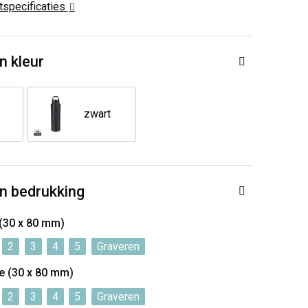
ctspecificaties
n kleur
zwart
n bedrukking
 (30 x 80 mm)
2
3
4
5
Graveren
de (30 x 80 mm)
2
3
4
5
Graveren