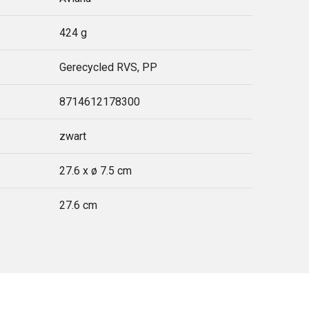
424 g
Gerecycled RVS, PP
8714612178300
zwart
27.6 x ø 7.5 cm
27.6 cm