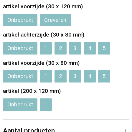
artikel voorzijde (30 x 120 mm)
Opvouwbare tassen
Onbedrukt
Graveren
Waterbestendige tassen
artikel achterzijde (30 x 80 mm)
Bowlingtassen
Onbedrukt
1
2
3
4
5
Strandtassen
artikel voorzijde (30 x 80 mm)
Katoenen draagtassen
Onbedrukt
1
2
3
4
5
Rugzakken
artikel (200 x 120 mm)
Onbedrukt
1
Aantal producten