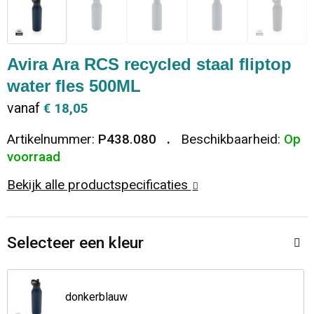
Dekens, Fleecedekens en Kussens
Ondergoed en Sokken
Vrije tijd en Strand
Koeltassen en Koelboxen
Vesten
Sweaters
Veiligheid, Auto en Fiets
Goodiebags
Avira Ara RCS recycled staal fliptop
water fles 500ML
T-Shirts
Vesten
Elektronica, Gadgets en USB
Golftassen
vanaf
€ 18,05
Polo's
Caps, Hoeden en Mutsen
Huis, Tuin en Keuken
Duffeltassen
Artikelnummer:
P438.080
Beschikbaarheid:
Op
voorraad
Kledingaccessoires
Schoenen
Reisbenodigdheden
Schoenentassen
Bekijk alle productspecificaties
Broeken en Rokken
Paraplu's
Jute tassen
Selecteer een kleur
Bodywarmers
Sinterklaas
Toilettassen
T-Shirts
Laptop hoezen en tassen
donkerblauw