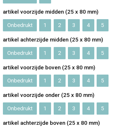
Opvouwbare tassen
artikel voorzijde midden (25 x 80 mm)
Onbedrukt
1
2
3
4
5
Waterbestendige tassen
artikel achterzijde midden (25 x 80 mm)
Bowlingtassen
Onbedrukt
1
2
3
4
5
Strandtassen
artikel voorzijde boven (25 x 80 mm)
Katoenen draagtassen
Onbedrukt
1
2
3
4
5
Rugzakken
artikel voorzijde onder (25 x 80 mm)
Onbedrukt
1
2
3
4
5
artikel achterzijde boven (25 x 80 mm)