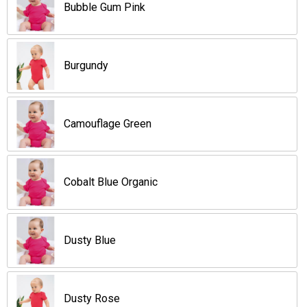
Jassen
Reistassen
Bubble Gum Pink
Been- en voetbescherming
Koffers en Trolleys
Burgundy
Overalls
Sporttassen
Schorten en Sloven
Boodschappentassen
Camouflage Green
Gilets
Schoudertassen
Cobalt Blue Organic
Matrozentassen
Veiligheidsvesten en Veiligheidshesjes
Regenkleding
Papieren tassen
Dusty Blue
Hygiëne en Persoonlijke verzorging
Tablettassen
Heuptassen
Dusty Rose