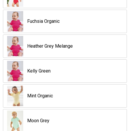
Opvouwbare tassen
Fuchsia Organic
Waterbestendige tassen
Bowlingtassen
Heather Grey Melange
Strandtassen
Kelly Green
Katoenen draagtassen
Rugzakken
Mint Organic
Moon Grey