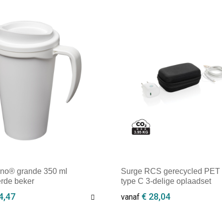
no® grande 350 ml
Surge RCS gerecycled PET
erde beker
type C 3-delige oplaadset
4,47
€ 28,04
vanaf