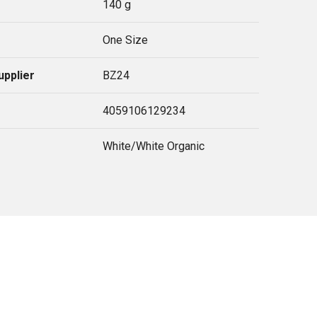
140 g
One Size
upplier
BZ24
4059106129234
White/White Organic