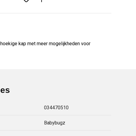
iehoekige kap met meer mogelijkheden voor
ies
034470510
Babybugz