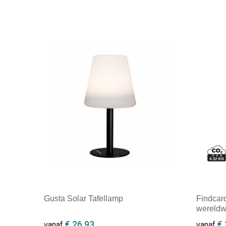
Gusta Solar Tafellamp
Findcard
wereldwi
€ 26,93
€ 
vanaf
vanaf