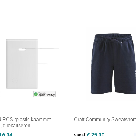
 RCS rplastic kaart met
Craft Community Sweatshort
jd lokaliseren
16,04
€ 25,00
vanaf