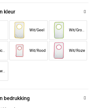
n kleur
Wit/Geel
Wit/Groen
Wit/Lichtblauw
Wit/Rood
Wit/Roze
Wit/Zwart
n bedrukking