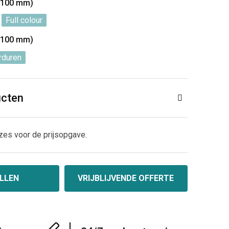
x 100 mm)
Full colour
x 100 mm)
rduren
ucten
zes voor de prijsopgave.
LLEN
VRIJBLIJVENDE OFFERTE