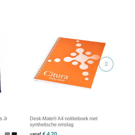
s Jr
Desk-Mate® A4 notitieboek met
synthetische omslag
€ 4,20
vanaf