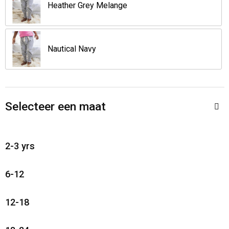
Jassen
Reistassen
Heather Grey Melange
Been- en voetbescherming
Koffers en Trolleys
Nautical Navy
Overalls
Sporttassen
Schorten en Sloven
Boodschappentassen
Selecteer een maat
Gilets
Schoudertassen
Matrozentassen
Veiligheidsvesten en Veiligheidshesjes
2-3 yrs
Regenkleding
Papieren tassen
6-12
Hygiëne en Persoonlijke verzorging
Tablettassen
12-18
Heuptassen