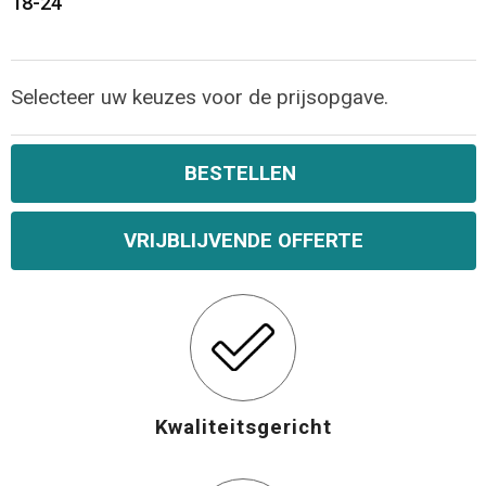
18-24
Opvouwbare tassen
Selecteer uw keuzes voor de prijsopgave.
Waterbestendige tassen
Bowlingtassen
BESTELLEN
Strandtassen
VRIJBLIJVENDE OFFERTE
Katoenen draagtassen
Rugzakken
Kwaliteitsgericht