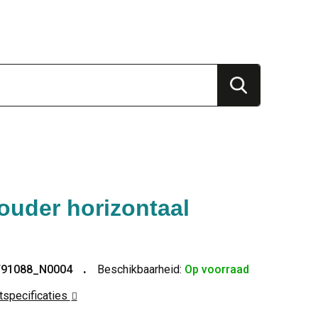
uder horizontaal
T91088_N0004
Beschikbaarheid:
Op voorraad
ctspecificaties