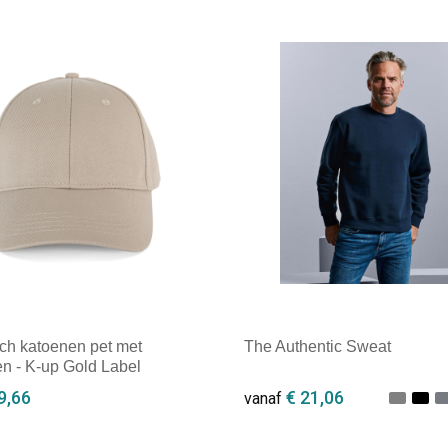
sch katoenen pet met
The Authentic Sweat
en - K-up Gold Label
9,66
€ 21,06
vanaf