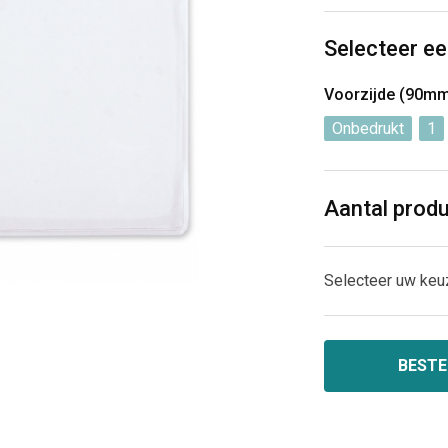
Selecteer ee
Voorzijde (90m
Onbedrukt
1
Aantal prod
Selecteer uw keu
BESTE