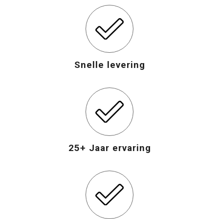
Opvouwbare tassen
Waterbestendige tassen
Snelle levering
Bowlingtassen
Strandtassen
Katoenen draagtassen
25+ Jaar ervaring
Rugzakken