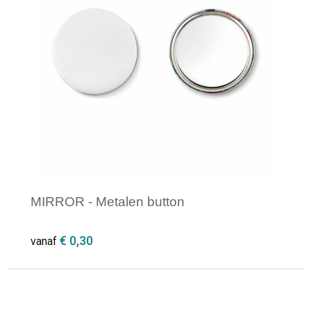
Opvouwbare tassen
Waterbestendige tassen
Bowlingtassen
Strandtassen
Katoenen draagtassen
MIRROR - Metalen button
Rugzakken
€ 0,30
vanaf