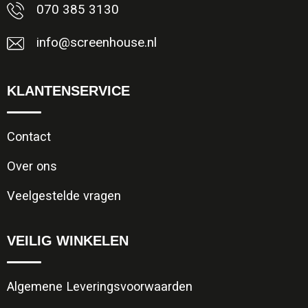
Jassen
Reistassen
070 385 3130
info@screenhouse.nl
Been- en voetbescherming
Koffers en Trolleys
Overalls
Sporttassen
KLANTENSERVICE
Schorten en Sloven
Boodschappentassen
Contact
Gilets
Schoudertassen
Over ons
Matrozentassen
Veiligheidsvesten en Veiligheidshesjes
Veelgestelde vragen
Regenkleding
Papieren tassen
VEILIG WINKELEN
Hygiëne en Persoonlijke verzorging
Tablettassen
Algemene Leveringsvoorwaarden
Heuptassen