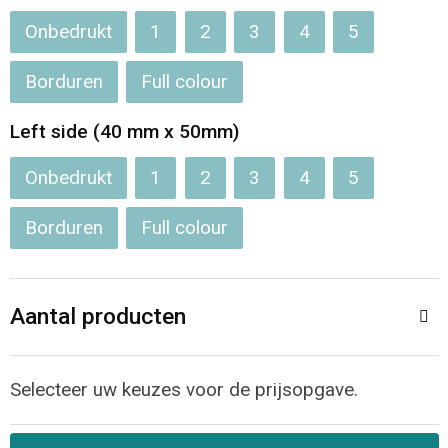
Onbedrukt
1
2
3
4
5
Borduren
Full colour
Left side (40 mm x 50mm)
Onbedrukt
1
2
3
4
5
Borduren
Full colour
Aantal producten
Selecteer uw keuzes voor de prijsopgave.