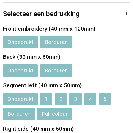
Opvouwbare tassen
Selecteer een bedrukking
Waterbestendige tassen
Front embroidery (40 mm x 120mm)
Onbedrukt
Borduren
Bowlingtassen
Back (30 mm x 60mm)
Strandtassen
Onbedrukt
Borduren
Katoenen draagtassen
Segment left (40 mm x 50mm)
Rugzakken
Onbedrukt
1
2
3
4
5
Borduren
Full colour
Right side (40 mm x 50mm)