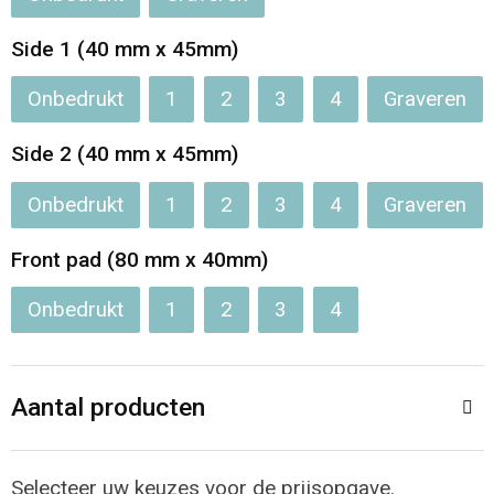
Jassen
Reistassen
Side 1 (40 mm x 45mm)
Been- en voetbescherming
Koffers en Trolleys
Onbedrukt
1
2
3
4
Graveren
Overalls
Sporttassen
Side 2 (40 mm x 45mm)
Schorten en Sloven
Boodschappentassen
Onbedrukt
1
2
3
4
Graveren
Gilets
Schoudertassen
Front pad (80 mm x 40mm)
Matrozentassen
Veiligheidsvesten en Veiligheidshesjes
Onbedrukt
1
2
3
4
Regenkleding
Papieren tassen
Aantal producten
Hygiëne en Persoonlijke verzorging
Tablettassen
Heuptassen
Selecteer uw keuzes voor de prijsopgave.