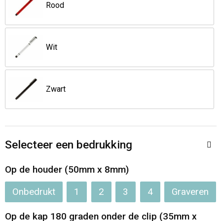
Jassen
Reistassen
Rood
Been- en voetbescherming
Koffers en Trolleys
Wit
Overalls
Sporttassen
Schorten en Sloven
Boodschappentassen
Zwart
Gilets
Schoudertassen
Matrozentassen
Veiligheidsvesten en Veiligheidshesjes
Selecteer een bedrukking
Regenkleding
Papieren tassen
Op de houder (50mm x 8mm)
Hygiëne en Persoonlijke verzorging
Tablettassen
Onbedrukt
1
2
3
4
Graveren
Heuptassen
Op de kap 180 graden onder de clip (35mm x