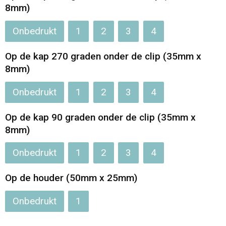
8mm)
Opvouwbare tassen
Onbedrukt
1
2
3
4
Waterbestendige tassen
Op de kap 270 graden onder de clip (35mm x
8mm)
Bowlingtassen
Onbedrukt
1
2
3
4
Strandtassen
Op de kap 90 graden onder de clip (35mm x
Katoenen draagtassen
8mm)
Onbedrukt
1
2
3
4
Rugzakken
Op de houder (50mm x 25mm)
Onbedrukt
1