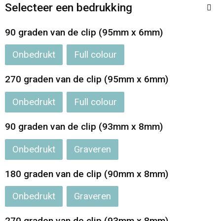
Selecteer een bedrukking
Opvouwbare tassen
90 graden van de clip (95mm x 6mm)
Waterbestendige tassen
Onbedrukt
Full colour
Bowlingtassen
270 graden van de clip (95mm x 6mm)
Strandtassen
Onbedrukt
Full colour
Katoenen draagtassen
90 graden van de clip (93mm x 8mm)
Onbedrukt
Graveren
Rugzakken
180 graden van de clip (90mm x 8mm)
Onbedrukt
Graveren
270 graden van de clip (93mm x 8mm)