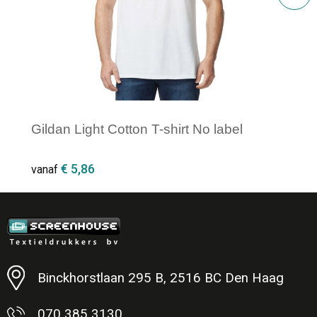
Gildan Light Cotton T-shirt No label
€ 5,86
vanaf
Minimale afname: 1
Binckhorstlaan 295 B, 2516 BC Den Haag
070 385 3130