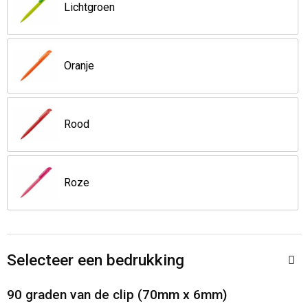
Jassen
Reistassen
Lichtgroen
Been- en voetbescherming
Koffers en Trolleys
Oranje
Overalls
Sporttassen
Schorten en Sloven
Boodschappentassen
Rood
Gilets
Schoudertassen
Roze
Matrozentassen
Veiligheidsvesten en Veiligheidshesjes
Regenkleding
Papieren tassen
Selecteer een bedrukking
Hygiëne en Persoonlijke verzorging
Tablettassen
90 graden van de clip (70mm x 6mm)
Heuptassen