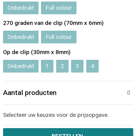
Onbedrukt
Full colour
Opvouwbare tassen
270 graden van de clip (70mm x 6mm)
Waterbestendige tassen
Onbedrukt
Full colour
Bowlingtassen
Op de clip (30mm x 8mm)
Strandtassen
Onbedrukt
1
2
3
4
Katoenen draagtassen
Aantal producten
Rugzakken
Selecteer uw keuzes voor de prijsopgave.