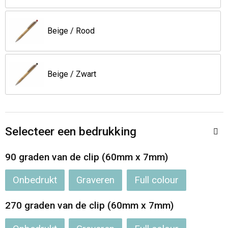
Jassen
Reistassen
Beige / Rood
Been- en voetbescherming
Koffers en Trolleys
Overalls
Sporttassen
Beige / Zwart
Schorten en Sloven
Boodschappentassen
Gilets
Schoudertassen
Selecteer een bedrukking
Matrozentassen
Veiligheidsvesten en Veiligheidshesjes
90 graden van de clip (60mm x 7mm)
Regenkleding
Papieren tassen
Onbedrukt
Graveren
Full colour
Hygiëne en Persoonlijke verzorging
Tablettassen
270 graden van de clip (60mm x 7mm)
Heuptassen