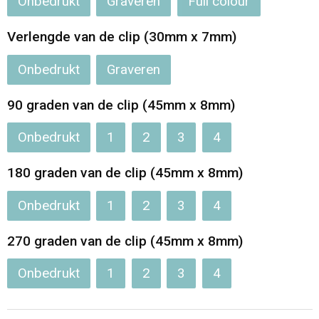
Onbedrukt
Graveren
Full colour
Opvouwbare tassen
Verlengde van de clip (30mm x 7mm)
Waterbestendige tassen
Onbedrukt
Graveren
Bowlingtassen
90 graden van de clip (45mm x 8mm)
Onbedrukt
1
2
3
4
Strandtassen
180 graden van de clip (45mm x 8mm)
Katoenen draagtassen
Onbedrukt
1
2
3
4
Rugzakken
270 graden van de clip (45mm x 8mm)
Onbedrukt
1
2
3
4