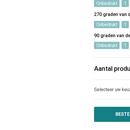
Onbedrukt
1
270 graden van 
Onbedrukt
1
90 graden van d
Onbedrukt
1
Aantal prod
Selecteer uw keu
BESTE