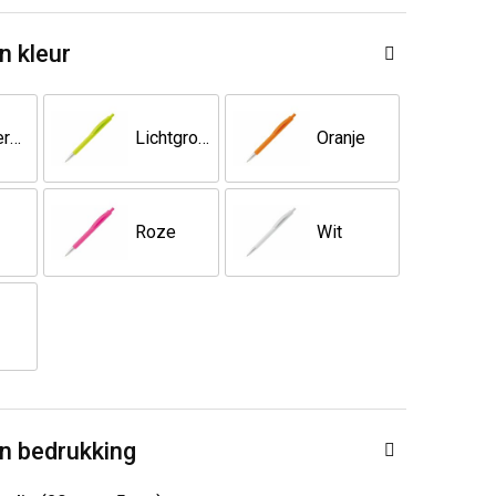
n kleur
Donkerblauw
Lichtgroen
Oranje
Roze
Wit
n bedrukking