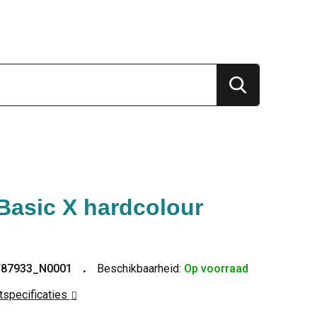
Basic X hardcolour
T87933_N0001
Beschikbaarheid:
Op voorraad
ctspecificaties