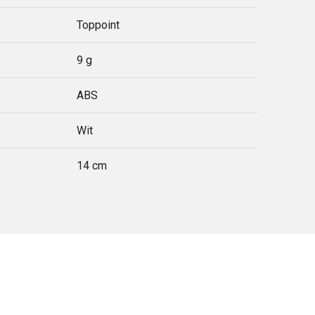
Toppoint
9 g
ABS
Wit
14 cm