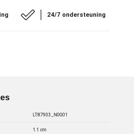
ing
24/7 ondersteuning
ies
LT87933_N0001
1.1 cm