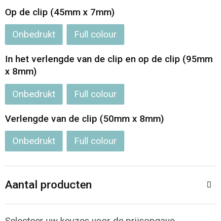
Op de clip (45mm x 7mm)
Opvouwbare tassen
Onbedrukt
Full colour
Waterbestendige tassen
In het verlengde van de clip en op de clip (95mm
x 8mm)
Bowlingtassen
Onbedrukt
Full colour
Strandtassen
Verlengde van de clip (50mm x 8mm)
Katoenen draagtassen
Onbedrukt
Full colour
Rugzakken
Aantal producten