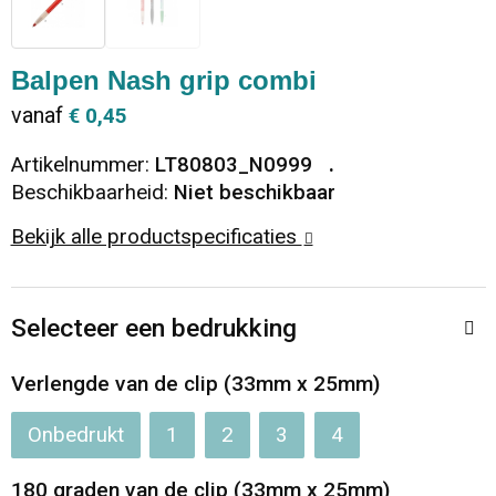
Dekens, Fleecedekens en Kussens
Ondergoed en Sokken
Vrije tijd en Strand
Koeltassen en Koelboxen
Balpen Nash grip combi
Vesten
Sweaters
Veiligheid, Auto en Fiets
Goodiebags
vanaf
€ 0,45
T-Shirts
Vesten
Elektronica, Gadgets en USB
Golftassen
Artikelnummer:
LT80803_N0999
Beschikbaarheid:
Niet beschikbaar
Polo's
Caps, Hoeden en Mutsen
Huis, Tuin en Keuken
Duffeltassen
Bekijk alle productspecificaties
Kledingaccessoires
Schoenen
Reisbenodigdheden
Schoenentassen
Selecteer een bedrukking
Broeken en Rokken
Paraplu's
Jute tassen
Verlengde van de clip (33mm x 25mm)
Bodywarmers
Sinterklaas
Toilettassen
Onbedrukt
1
2
3
4
T-Shirts
Laptop hoezen en tassen
180 graden van de clip (33mm x 25mm)