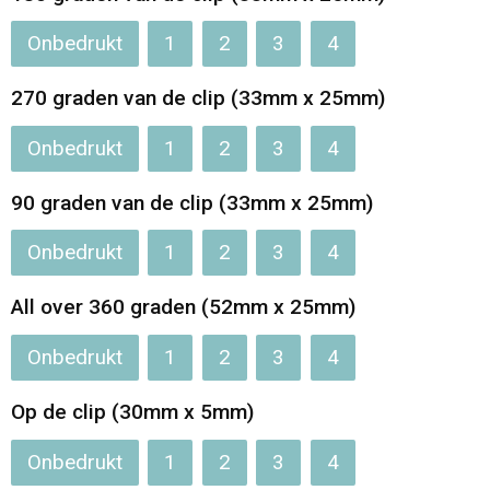
Jassen
Reistassen
Onbedrukt
1
2
3
4
Been- en voetbescherming
Koffers en Trolleys
270 graden van de clip (33mm x 25mm)
Overalls
Sporttassen
Onbedrukt
1
2
3
4
Schorten en Sloven
Boodschappentassen
90 graden van de clip (33mm x 25mm)
Gilets
Schoudertassen
Onbedrukt
1
2
3
4
Matrozentassen
Veiligheidsvesten en Veiligheidshesjes
All over 360 graden (52mm x 25mm)
Onbedrukt
1
2
3
4
Regenkleding
Papieren tassen
Op de clip (30mm x 5mm)
Hygiëne en Persoonlijke verzorging
Tablettassen
Onbedrukt
1
2
3
4
Heuptassen