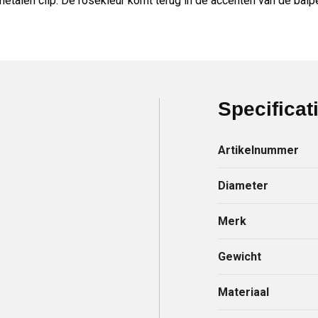
metalen clip. De rosékleur komt terug in de accenten van de balp
Specificat
Artikelnummer
Diameter
Merk
Gewicht
Materiaal