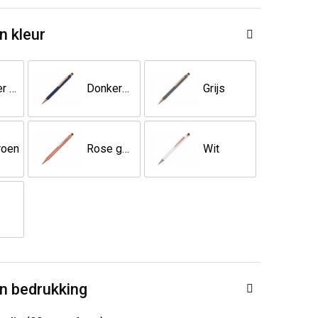
n kleur
Donker Rood
Donkerblauw
Grijs
roen
Rose goud
Wit
n bedrukking