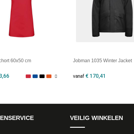
chort 60x50 cm
Jobman 1035 Winter Jacket
3,66
€ 170,41
vanaf
ale afname: 1
Minimale afname: 1
ENSERVICE
VEILIG WINKELEN