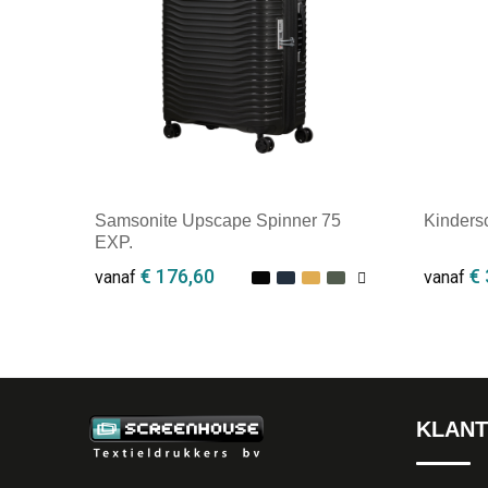
Samsonite Upscape Spinner 75
Kinders
EXP.
€ 176,60
€ 
vanaf
vanaf
Minimale afname: 1
Minim
KLANT