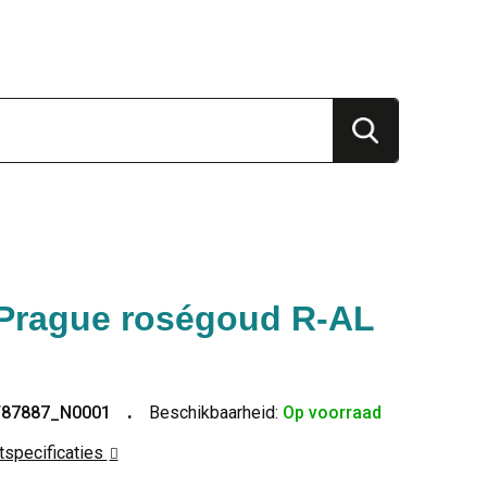
Prague roségoud R-AL
T87887_N0001
Beschikbaarheid:
Op voorraad
ctspecificaties