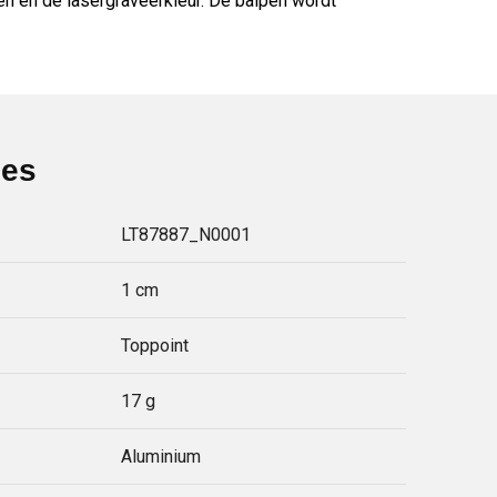
en en de lasergraveerkleur. De balpen wordt
ies
LT87887_N0001
1 cm
Toppoint
17 g
Aluminium