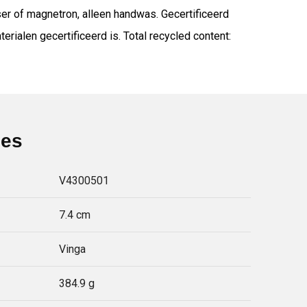
er of magnetron, alleen handwas. Gecertificeerd
ialen gecertificeerd is. Total recycled content:
ies
V4300501
7.4 cm
Vinga
384.9 g