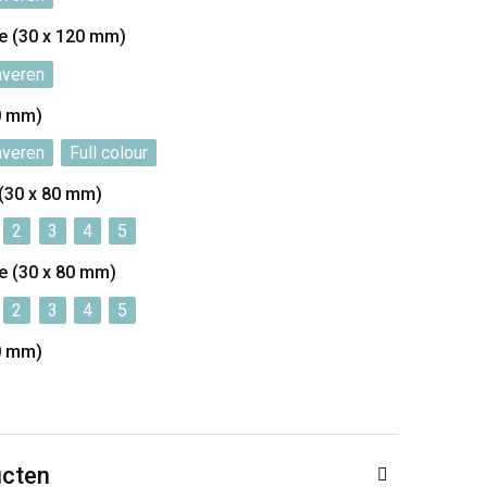
de (30 x 120 mm)
averen
60 mm)
averen
Full colour
 (30 x 80 mm)
2
3
4
5
de (30 x 80 mm)
2
3
4
5
20 mm)
ucten