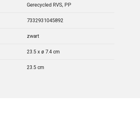
Gerecycled RVS, PP
7332931045892
zwart
23.5 x ø 7.4 cm
23.5 cm