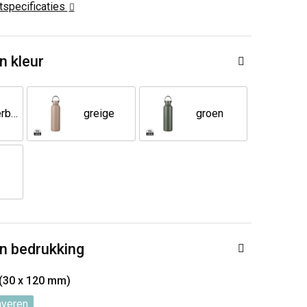
ctspecificaties
n kleur
donkerblauw
greige
groen
n bedrukking
 (30 x 120 mm)
averen