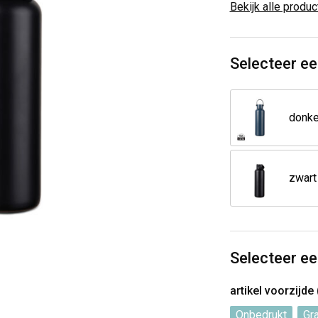
Bekijk alle produ
Selecteer ee
zwart
Selecteer ee
artikel voorzijde
Onbedrukt
Gr