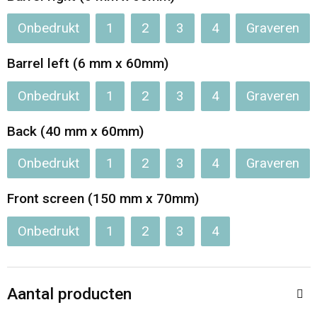
Jassen
Reistassen
Onbedrukt
1
2
3
4
Graveren
Been- en voetbescherming
Koffers en Trolleys
Barrel left (6 mm x 60mm)
Overalls
Sporttassen
Onbedrukt
1
2
3
4
Graveren
Schorten en Sloven
Boodschappentassen
Back (40 mm x 60mm)
Gilets
Schoudertassen
Onbedrukt
1
2
3
4
Graveren
Matrozentassen
Veiligheidsvesten en Veiligheidshesjes
Front screen (150 mm x 70mm)
Onbedrukt
1
2
3
4
Regenkleding
Papieren tassen
Hygiëne en Persoonlijke verzorging
Tablettassen
Aantal producten
Heuptassen