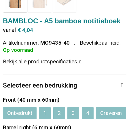
Dekens, Fleecedekens en Kussens
Ondergoed en Sokken
Vrije tijd en Strand
Koeltassen en Koelboxen
BAMBLOC - A5 bamboe notitieboek
Vesten
Sweaters
Veiligheid, Auto en Fiets
Goodiebags
vanaf
€ 4,04
T-Shirts
Vesten
Elektronica, Gadgets en USB
Golftassen
Artikelnummer:
MO9435-40
Beschikbaarheid:
Op voorraad
Polo's
Caps, Hoeden en Mutsen
Huis, Tuin en Keuken
Duffeltassen
Bekijk alle productspecificaties
Kledingaccessoires
Schoenen
Reisbenodigdheden
Schoenentassen
Selecteer een bedrukking
Broeken en Rokken
Paraplu's
Jute tassen
Front (40 mm x 60mm)
Bodywarmers
Sinterklaas
Toilettassen
Onbedrukt
1
2
3
4
Graveren
T-Shirts
Laptop hoezen en tassen
Barrel right (6 mm x 60mm)