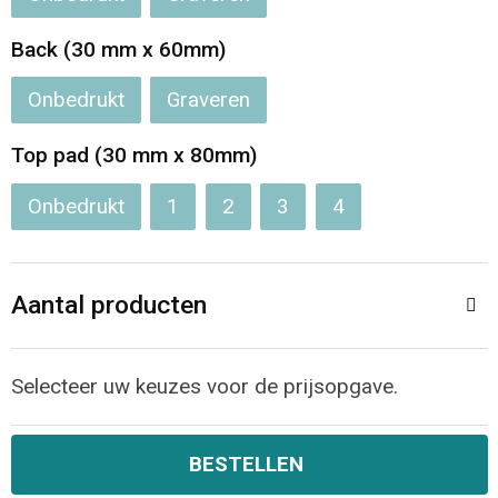
Jassen
Reistassen
Back (30 mm x 60mm)
Been- en voetbescherming
Koffers en Trolleys
Onbedrukt
Graveren
Overalls
Sporttassen
Top pad (30 mm x 80mm)
Schorten en Sloven
Boodschappentassen
Onbedrukt
1
2
3
4
Gilets
Schoudertassen
Aantal producten
Matrozentassen
Veiligheidsvesten en Veiligheidshesjes
Regenkleding
Papieren tassen
Selecteer uw keuzes voor de prijsopgave.
Hygiëne en Persoonlijke verzorging
Tablettassen
BESTELLEN
Heuptassen