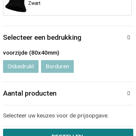
Jassen
Reistassen
Zwart
Been- en voetbescherming
Koffers en Trolleys
Overalls
Sporttassen
Selecteer een bedrukking
Schorten en Sloven
Boodschappentassen
voorzijde (80x40mm)
Onbedrukt
Borduren
Gilets
Schoudertassen
Matrozentassen
Veiligheidsvesten en Veiligheidshesjes
Aantal producten
Regenkleding
Papieren tassen
Hygiëne en Persoonlijke verzorging
Tablettassen
Selecteer uw keuzes voor de prijsopgave.
Heuptassen