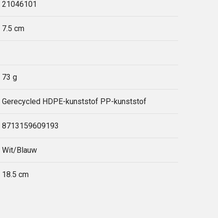
21046101
7.5 cm
73 g
Gerecycled HDPE-kunststof PP-kunststof
8713159609193
Wit/Blauw
18.5 cm