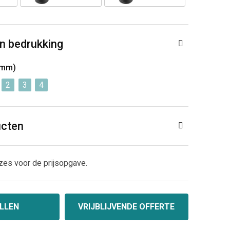
n bedrukking
5mm)
2
3
4
ucten
zes voor de prijsopgave.
LLEN
VRIJBLIJVENDE OFFERTE