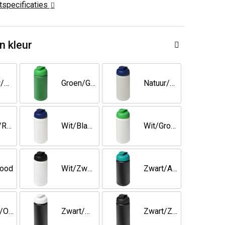
ctspecificaties
n kleur
Blauw/Blauw
Groen/Groen
Natuur/Blauw
Rood/Rood
Wit/Blauw
Wit/Groen
Rood
Wit/Zwart
Zwart/Aqua
Zwart/Oranje
Zwart/Wit
Zwart/Zwart